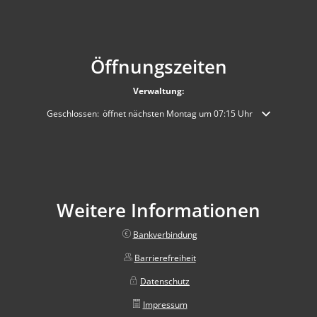
Öffnungszeiten
Verwaltung:
Klicken, um weitere Öffnungs- oder Schließzeiten auszublenden
Geschlossen:
öffnet nächsten Montag um 07:15 Uhr
Weitere Informationen
Bankverbindung
Barrierefreiheit
Datenschutz
Impressum