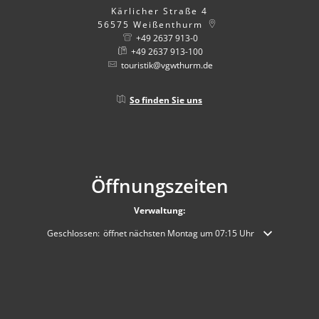
Kärlicher Straße 4
56575
Weißenthurm
+49 2637 913-0
+49 2637 913-100
touristik@vgwthurm.de
So finden Sie uns
Öffnungszeiten
Verwaltung:
Klicken, um weitere Öffnungs- oder Schließzeiten auszublenden
Geschlossen:
öffnet nächsten Montag um 07:15 Uhr