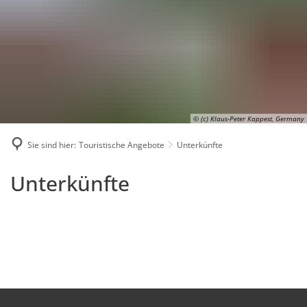
Karriere
Presse
Intran
© (c) Klaus-Peter Kappest, Germany
Sie sind hier:
Touristische Angebote
Unterkünfte
Unterkünfte
Unterkünfte