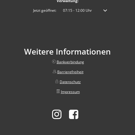
Verwaltung:
Klicken, um weitere Öffnungs- oder Schließzeiten auszublenden
Jetzt geöffnet:
07:15
-
12:00
Uhr
Von 07:15 bis 12:00 
Weitere Informationen
Bankverbindung
Barrierefreiheit
Datenschutz
Impressum