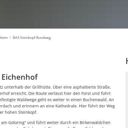
MK3 Kirschblüten-Panoramaweg
BA2 Schamberg-Rundweg
RheinBurgenWeg
-Pfalz
MK4 Mühlenweg
BA3 Steinkopf-Rundweg
Maifeld-Radwanderweg
gen
MK5 Kärlicher Bergweg
BA4 Hügelgräberweg
Linksrheinischer Jakobsweg
MK6 Holunderweg
Nette-Natur-Weg
nheim
BA3 Steinkopf-Rundweg
 Eichenhof
 unterhalb der Grillhütte. Über eine asphaltierte Straße,
erhof erreicht. Die Route verlässt hier den Forst und führt
efestigte Waldwege geht es weiter in einen Buchenwald. An
terdach und erinnern an eine Kathedrale. Hier führt der Weg
r hohen Steinkopf.
am Goloring“ und führt weiter durch ein Birkenwäldchen