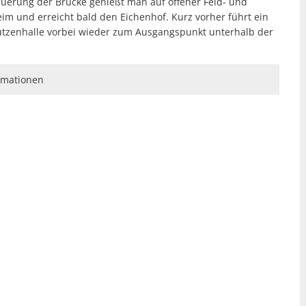
querung der Brücke genießt man auf offener Feld- und
m und erreicht bald den Eichenhof. Kurz vorher führt ein
ützenhalle vorbei wieder zum Ausgangspunkt unterhalb der
rmationen