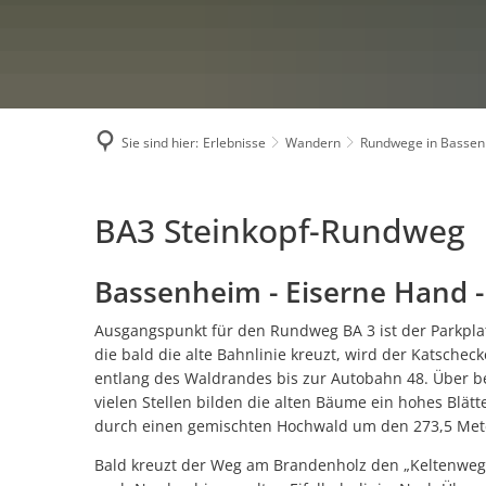
Fernwanderwege
Radwanderland Rheinland
Wanderblog-Beiträge
Sicherheit auf Wanderwe
Sie sind hier:
Erlebnisse
Wandern
Rundwege in Basse
BA3
BA3 Steinkopf-Rundweg
Steinkopf-
Bassenheim - Eiserne Hand -
Rundweg
Ausgangspunkt für den Rundweg BA 3 ist der Parkplatz
die bald die alte Bahnlinie kreuzt, wird der Katscheck
entlang des Waldrandes bis zur Autobahn 48. Über b
vielen Stellen bilden die alten Bäume ein hohes Blät
durch einen gemischten Hochwald um den 273,5 Mete
Bald kreuzt der Weg am Brandenholz den „Keltenweg 